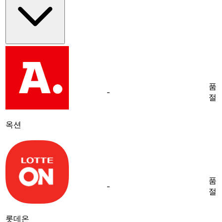
품
-
절
옥션
품
-
절
롯데온