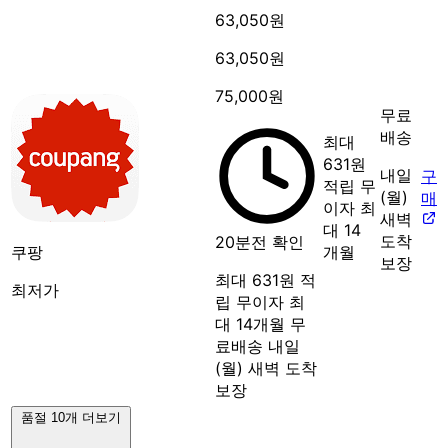
63,050원
63,050원
75,000원
무료
배송
최대
631원
내일
구
적립
무
(월)
매
이자 최
새벽
대 14
도착
20분전 확인
쿠팡
개월
보장
최대 631원 적
최저가
립
무이자 최
대 14개월
무
료배송
내일
(월) 새벽 도착
보장
품절 10개 더보기