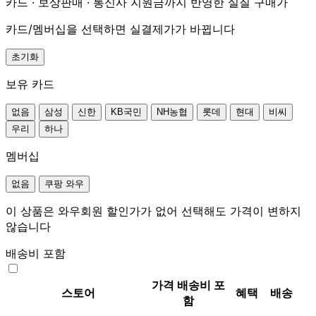
카드 · 보상판매 · 통신사 지원금까지 반영한 실질 구매가
카드/멤버십을 선택하면 실결제가가 바뀝니다
초기화
보유 카드
없음
삼성
신한
KB국민
NH농협
롯데
현대
비씨
우리
하나
멤버십
없음
쿠팡 와우
이 상품은 와우회원 할인가가 없어 선택해도 가격이 변하지
않습니다
배송비 포함
가격
배송비 포
스토어
혜택
배송
함