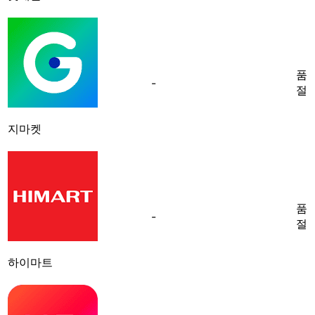
품
-
절
지마켓
품
-
절
하이마트