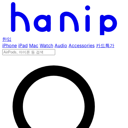
한입
iPhone
iPad
Mac
Watch
Audio
Accessories
카드특가