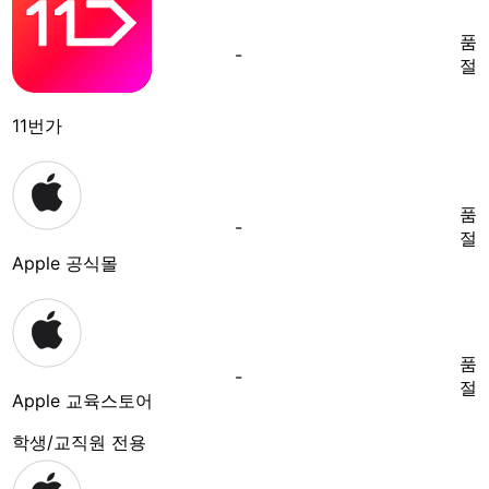
품
-
절
11번가
품
-
절
Apple 공식몰
품
-
절
Apple 교육스토어
학생/교직원 전용