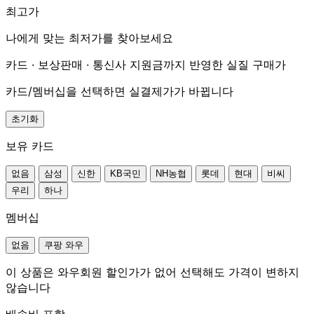
최고가
나에게 맞는 최저가를 찾아보세요
카드 · 보상판매 · 통신사 지원금까지 반영한 실질 구매가
카드/멤버십을 선택하면 실결제가가 바뀝니다
초기화
보유 카드
없음
삼성
신한
KB국민
NH농협
롯데
현대
비씨
우리
하나
멤버십
없음
쿠팡 와우
이 상품은 와우회원 할인가가 없어 선택해도 가격이 변하지
않습니다
배송비 포함