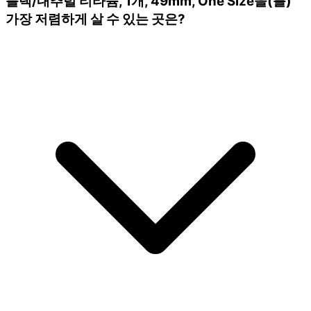
블랙/내추럴 티타늄, 1개, 49mm, One Size을(를)
가장 저렴하게 살 수 있는 곳은?