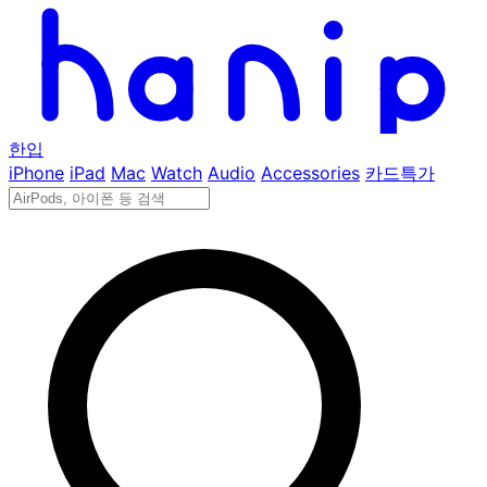
한입
iPhone
iPad
Mac
Watch
Audio
Accessories
카드특가