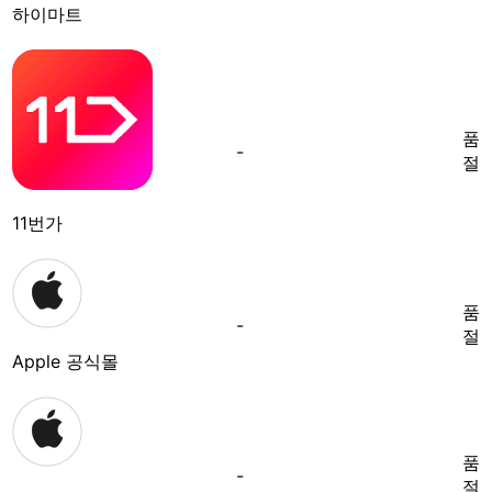
하이마트
품
-
절
11번가
품
-
절
Apple 공식몰
품
-
절