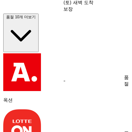
(토) 새벽 도착
보장
품절 10개 더보기
품
-
절
옥션