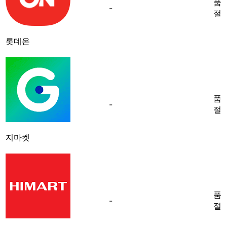
품
-
절
롯데온
품
-
절
지마켓
품
-
절