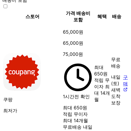
가격
배송비
스토어
혜택
배송
포함
65,000원
65,000원
75,000원
무료
배송
최대
650원
내일
구
적립
무
(토)
매
이자 최
새벽
대 14개
도착
1시간전 확인
쿠팡
월
보장
최대 650원
최저가
적립
무이자
최대 14개월
무료배송
내일