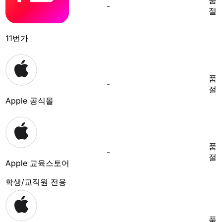
-
절
11번가
품
-
절
Apple 공식몰
품
-
절
Apple 교육스토어
학생/교직원 전용
품