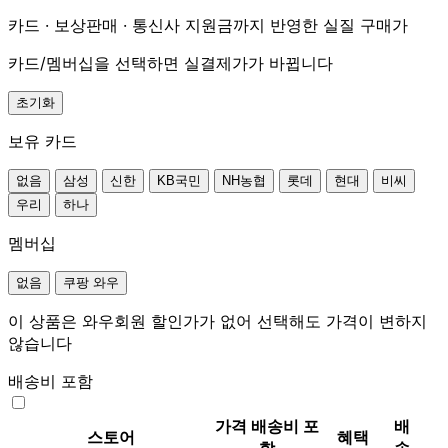
카드 · 보상판매 · 통신사 지원금까지 반영한 실질 구매가
카드/멤버십을 선택하면 실결제가가 바뀝니다
초기화
보유 카드
없음
삼성
신한
KB국민
NH농협
롯데
현대
비씨
우리
하나
멤버십
없음
쿠팡 와우
이 상품은 와우회원 할인가가 없어 선택해도 가격이 변하지
않습니다
배송비 포함
가격
배송비 포
배
스토어
혜택
함
송