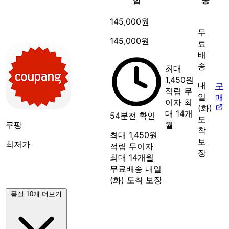
145,000원
무
145,000원
료
배
송
최대
1,450원
내
구
적립
무
일
매
이자 최
(화)
대 14개
54분전 확인
도
쿠팡
월
착
최대 1,450원
보
최저가
적립
무이자
장
최대 14개월
무료배송
내일
(화) 도착 보장
품절 10개 더보기