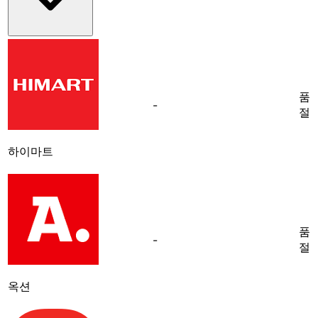
품
-
절
하이마트
품
-
절
옥션