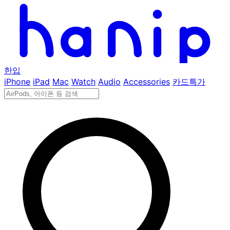
한입
iPhone
iPad
Mac
Watch
Audio
Accessories
카드특가