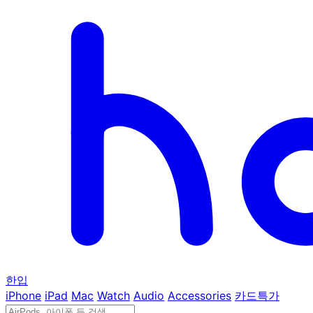
한입
iPhone
iPad
Mac
Watch
Audio
Accessories
카드특가