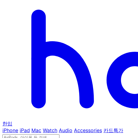
한입
iPhone
iPad
Mac
Watch
Audio
Accessories
카드특가