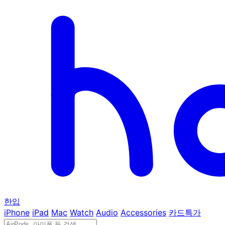
한입
iPhone
iPad
Mac
Watch
Audio
Accessories
카드특가