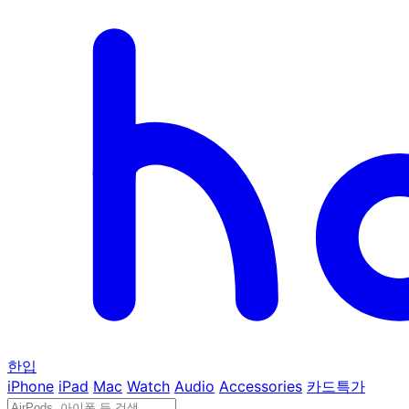
한입
iPhone
iPad
Mac
Watch
Audio
Accessories
카드특가