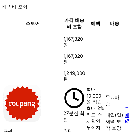
배송비 포함
가격
배송
스토어
혜택
배송
비 포함
1,167,820
원
1,167,820
원
1,249,000
원
최대
10,000
무료배
원 적립
송
최대 2%
구
27분전 확
카드 즉
내일(일)
매
인
시할인
새벽 도
무이자
착 보장
최대
쿠팡