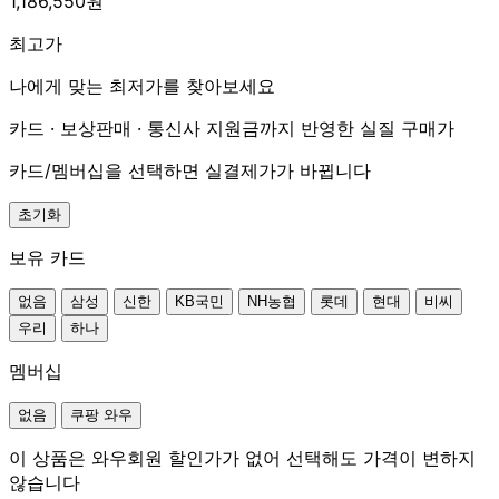
1,186,550원
최고가
나에게 맞는 최저가를 찾아보세요
카드 · 보상판매 · 통신사 지원금까지 반영한 실질 구매가
카드/멤버십을 선택하면 실결제가가 바뀝니다
초기화
보유 카드
없음
삼성
신한
KB국민
NH농협
롯데
현대
비씨
우리
하나
멤버십
없음
쿠팡 와우
이 상품은 와우회원 할인가가 없어 선택해도 가격이 변하지
않습니다