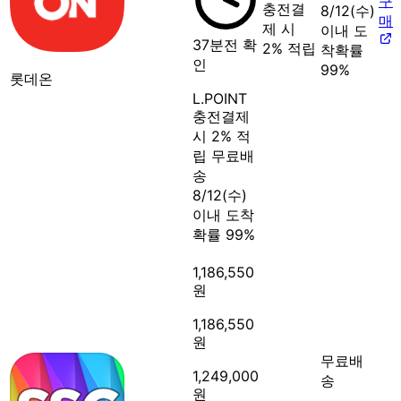
구
충전결
8/12(수)
매
제 시
이내 도
37분전 확
2% 적립
착확률
인
99%
롯데온
L.POINT
충전결제
시 2% 적
립
무료배
송
8/12(수)
이내 도착
확률 99%
1,186,550
원
1,186,550
원
무료배
1,249,000
송
원