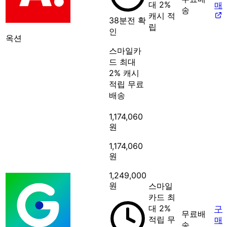
대 2%
매
송
캐시 적
38분전 확
립
인
옥션
스마일카
드 최대
2% 캐시
적립
무료
배송
1,174,060
원
1,174,060
원
1,249,000
원
스마일
카드 최
대 2%
구
무료배
적립
무
매
송