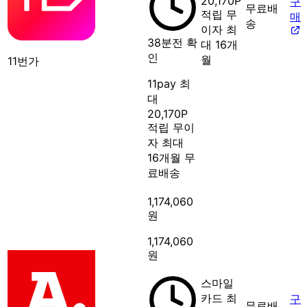
20,170P
구
무료배
적립
무
매
송
이자 최
38분전 확
대 16개
인
월
11번가
11pay 최
대
20,170P
적립
무이
자 최대
16개월
무
료배송
1,174,060
원
1,174,060
원
스마일
카드 최
구
무료배