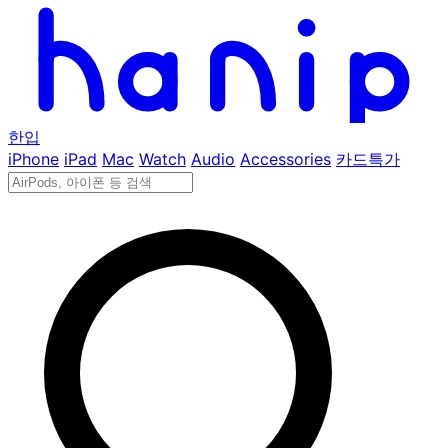
한입
iPhone
iPad
Mac
Watch
Audio
Accessories
카드특가