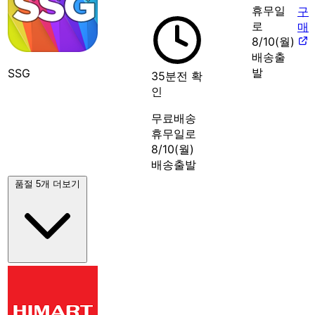
휴무일
구
로
매
8/10(월)
배송출
발
SSG
35분전 확
인
무료배송
휴무일로
8/10(월)
배송출발
품절 5개 더보기