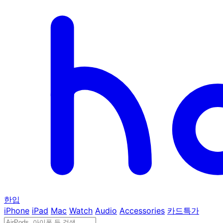
한입
iPhone
iPad
Mac
Watch
Audio
Accessories
카드특가