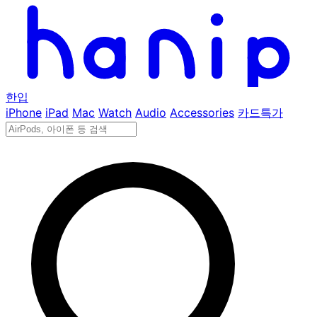
한입
iPhone
iPad
Mac
Watch
Audio
Accessories
카드특가