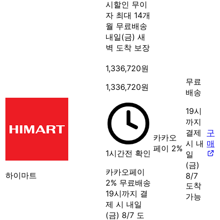
시할인
무이
자 최대 14개
월
무료배송
내일(금) 새
벽 도착 보장
1,336,720원
무료
1,336,720원
배송
19시
까지
결제
구
카카오
시 내
매
페이 2%
1시간전 확인
일
(금)
카카오페이
하이마트
8/7
2%
무료배송
도착
19시까지 결
가능
제 시 내일
(금) 8/7 도