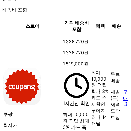
배송비 포함
가격
배송비
스토어
혜택
배송
포함
1,336,720원
1,336,720원
1,519,000원
최대
무료
10,000
배송
원 적립
최대 3%
내일
구
카드 즉
(금)
매
1시간전 확인
시할인
새벽
무이자
도착
쿠팡
최대 10,000
최대 14
보장
원 적립
최대
개월
최저가
3% 카드 즉