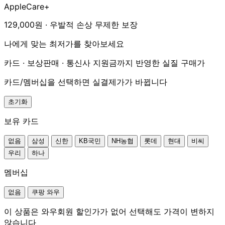
AppleCare+
129,000원 · 우발적 손상 무제한 보장
나에게 맞는 최저가를 찾아보세요
카드 · 보상판매 · 통신사 지원금까지 반영한 실질 구매가
카드/멤버십을 선택하면 실결제가가 바뀝니다
초기화
보유 카드
없음
삼성
신한
KB국민
NH농협
롯데
현대
비씨
우리
하나
멤버십
없음
쿠팡 와우
이 상품은 와우회원 할인가가 없어 선택해도 가격이 변하지
않습니다