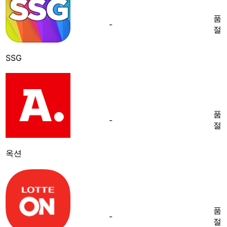
품
-
절
SSG
품
-
절
옥션
품
-
절