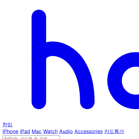
한입
iPhone
iPad
Mac
Watch
Audio
Accessories
카드특가