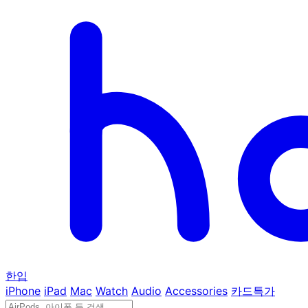
한입
iPhone
iPad
Mac
Watch
Audio
Accessories
카드특가