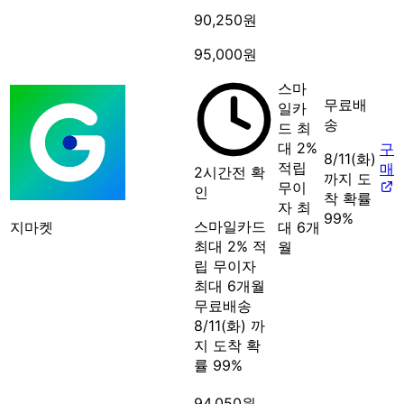
90,250원
95,000원
스마
무료배
일카
송
드 최
대 2%
구
8/11(화)
적립
매
2시간전 확
까지 도
무이
인
착 확률
자 최
99%
스마일카드
지마켓
대 6개
최대 2% 적
월
립
무이자
최대 6개월
무료배송
8/11(화) 까
지 도착 확
률 99%
94,050원