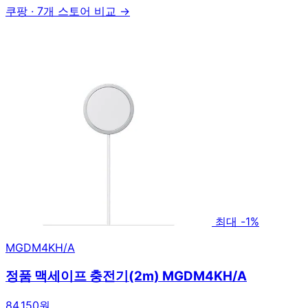
쿠팡
·
7개 스토어 비교 →
최대 -1%
MGDM4KH/A
정품 맥세이프 충전기(2m) MGDM4KH/A
84,150원