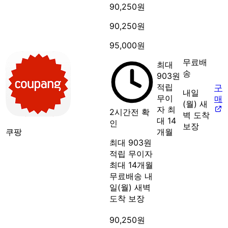
90,250원
90,250원
95,000원
무료배
최대
송
903원
적립
구
내일
무이
매
(월) 새
자 최
2시간전 확
벽 도착
대 14
인
보장
쿠팡
개월
최대 903원
적립
무이자
최대 14개월
무료배송
내
일(월) 새벽
도착 보장
90,250원