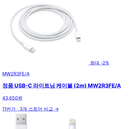
최대 -2%
MW2R3FE/A
정품 USB-C 라이트닝 케이블 (2m) MW2R3FE/A
43,650원
11번가
·
3개 스토어 비교 →