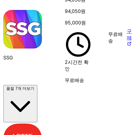
94,050원
95,000원
구
무료배
매
송
SSG
2시간전 확
인
무료배송
품절 7개 더보기