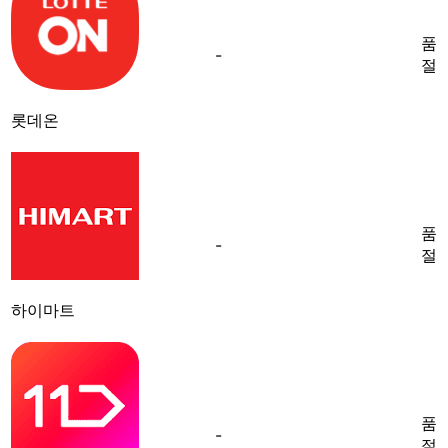
품
-
절
롯데온
품
-
절
하이마트
품
-
절