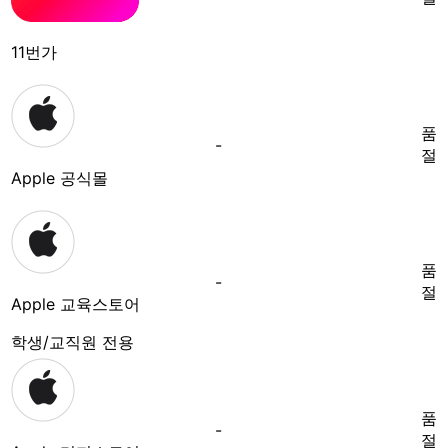
11번가
품
-
절
Apple 공식몰
품
-
절
Apple 교육스토어
학생/교직원 전용
품
-
절