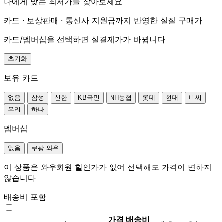
나에게 맞는 최저가를 찾아보세요
카드 · 보상판매 · 통신사 지원금까지 반영한 실질 구매가
카드/멤버십을 선택하면 실결제가가 바뀝니다
초기화
보유 카드
없음
삼성
신한
KB국민
NH농협
롯데
현대
비씨
우리
하나
멤버십
없음
쿠팡 와우
이 상품은 와우회원 할인가가 없어 선택해도 가격이 변하지
않습니다
배송비 포함
가격
배송비