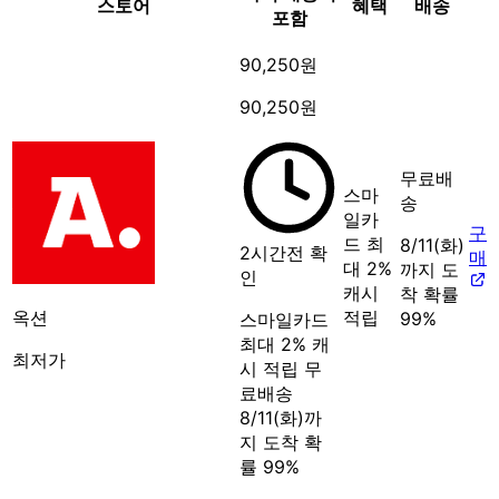
스토어
혜택
배송
포함
90,250원
90,250원
무료배
스마
송
일카
구
드 최
8/11(화)
2시간전 확
매
대 2%
까지 도
인
캐시
착 확률
옥션
적립
99%
스마일카드
최대 2% 캐
최저가
시 적립
무
료배송
8/11(화)까
지 도착 확
률 99%