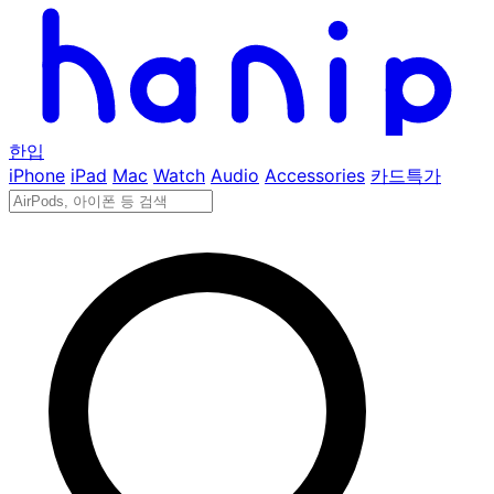
한입
iPhone
iPad
Mac
Watch
Audio
Accessories
카드특가