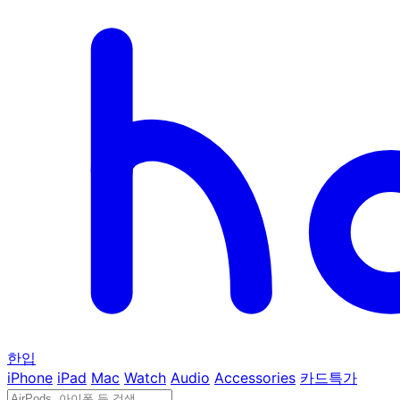
한입
iPhone
iPad
Mac
Watch
Audio
Accessories
카드특가