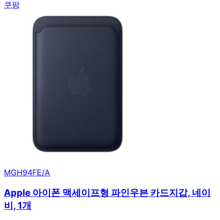
쿠팡
MGH94FE/A
Apple 아이폰 맥세이프형 파인우븐 카드지갑, 네이
비, 1개