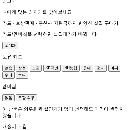
최고가
나에게 맞는 최저가를 찾아보세요
카드 · 보상판매 · 통신사 지원금까지 반영한 실질 구매가
카드/멤버십을 선택하면 실결제가가 바뀝니다
초기화
보유 카드
없음
삼성
신한
KB국민
NH농협
롯데
현대
비씨
우리
하나
멤버십
없음
쿠팡 와우
이 상품은 와우회원 할인가가 없어 선택해도 가격이 변하지
않습니다
배송비 포함