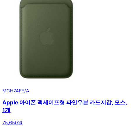
MGH74FE/A
Apple 아이폰 맥세이프형 파인우븐 카드지갑, 모스,
1개
75,650원