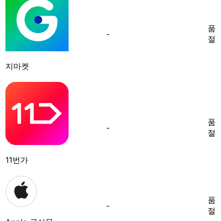
품
-
절
지마켓
품
-
절
11번가
품
-
절