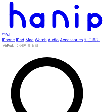
한입
iPhone
iPad
Mac
Watch
Audio
Accessories
카드특가