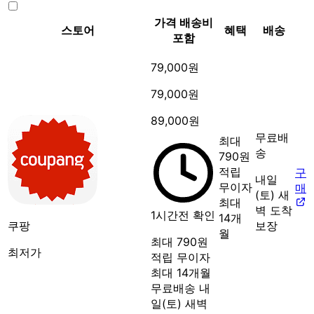
가격
배송비
스토어
혜택
배송
포함
79,000원
79,000원
89,000원
무료배
최대
송
790원
적립
구
내일
무이자
매
(토) 새
최대
벽 도착
1시간전 확인
14개
쿠팡
보장
월
최대 790원
최저가
적립
무이자
최대 14개월
무료배송
내
일(토) 새벽