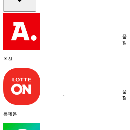
품
-
절
옥션
품
-
절
롯데온