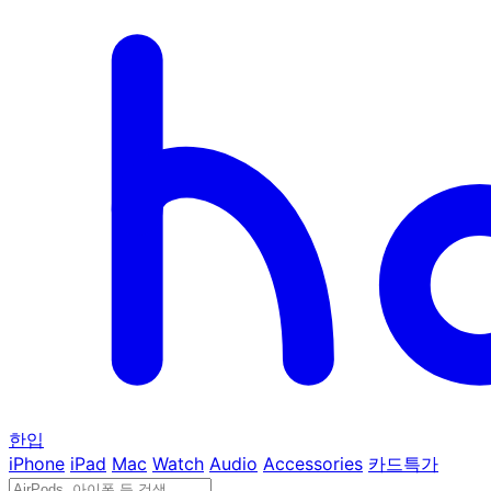
한입
iPhone
iPad
Mac
Watch
Audio
Accessories
카드특가