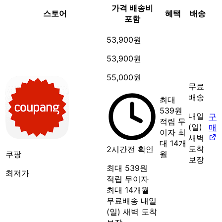
가격
배송비
스토어
혜택
배송
포함
53,900원
53,900원
55,000원
무료
배송
최대
539원
내일
구
적립
무
(일)
매
이자 최
새벽
대 14개
도착
2시간전 확인
쿠팡
월
보장
최대 539원
최저가
적립
무이자
최대 14개월
무료배송
내일
(일) 새벽 도착