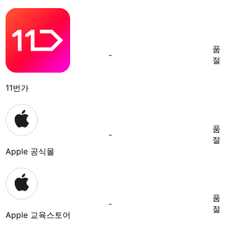
품
-
절
11번가
품
-
절
Apple 공식몰
품
-
절
Apple 교육스토어