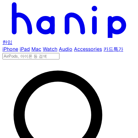
한입
iPhone
iPad
Mac
Watch
Audio
Accessories
카드특가