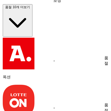
보장
품절 10개 더보기
품
-
절
옥션
품
-
절