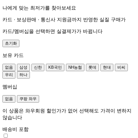
나에게 맞는 최저가를 찾아보세요
카드 · 보상판매 · 통신사 지원금까지 반영한 실질 구매가
카드/멤버십을 선택하면 실결제가가 바뀝니다
초기화
보유 카드
없음
삼성
신한
KB국민
NH농협
롯데
현대
비씨
우리
하나
멤버십
없음
쿠팡 와우
이 상품은 와우회원 할인가가 없어 선택해도 가격이 변하지
않습니다
배송비 포함