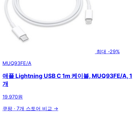
최대 -29%
MUQ93FE/A
애플 Lightning USB C 1m 케이블, MUQ93FE/A, 1
개
19,970원
쿠팡
·
7개 스토어 비교 →