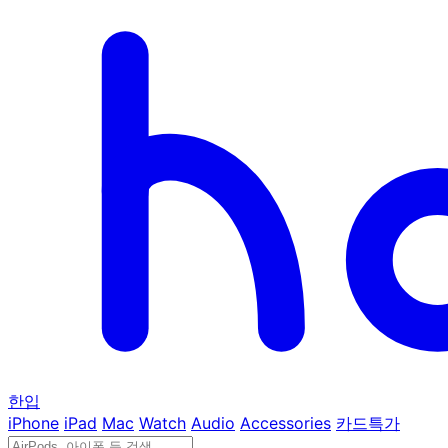
한입
iPhone
iPad
Mac
Watch
Audio
Accessories
카드특가