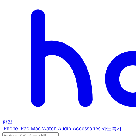
한입
iPhone
iPad
Mac
Watch
Audio
Accessories
카드특가