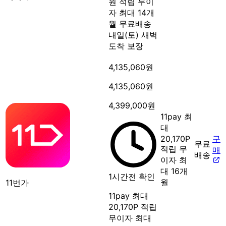
원 적립
무이
자 최대 14개
월
무료배송
내일(토) 새벽
도착 보장
4,135,060원
4,135,060원
4,399,000원
11pay 최
대
20,170P
구
무료
적립
무
매
배송
이자 최
대 16개
1시간전 확인
월
11번가
11pay 최대
20,170P 적립
무이자 최대