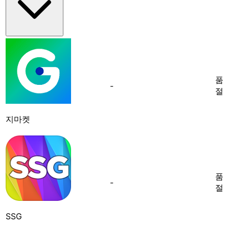
품
-
절
지마켓
품
-
절
SSG