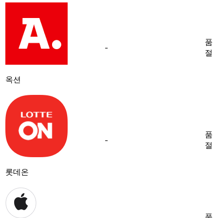
품
-
절
옥션
품
-
절
롯데온
품