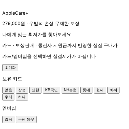
AppleCare+
279,000원 · 우발적 손상 무제한 보장
나에게 맞는 최저가를 찾아보세요
카드 · 보상판매 · 통신사 지원금까지 반영한 실질 구매가
카드/멤버십을 선택하면 실결제가가 바뀝니다
초기화
보유 카드
없음
삼성
신한
KB국민
NH농협
롯데
현대
비씨
우리
하나
멤버십
없음
쿠팡 와우