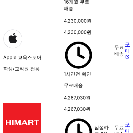
16개월
무료
배송
4,230,000원
4,230,000원
구
무료
매
배송
Apple 교육스토어
학생/교직원 전용
1시간전 확인
무료배송
4,267,030원
4,267,030원
구
삼성카
무료
매