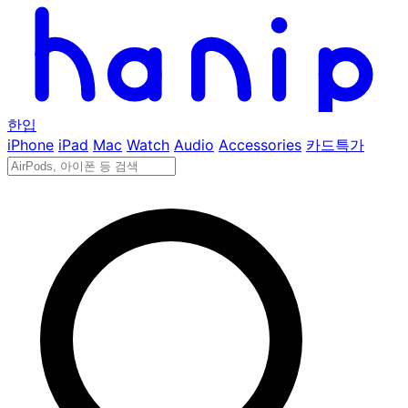
한입
iPhone
iPad
Mac
Watch
Audio
Accessories
카드특가