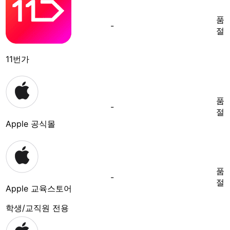
품
-
절
11번가
품
-
절
Apple 공식몰
품
-
절
Apple 교육스토어
학생/교직원 전용