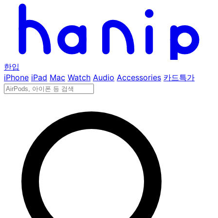
한입
iPhone
iPad
Mac
Watch
Audio
Accessories
카드특가