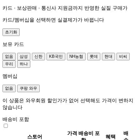
카드 · 보상판매 · 통신사 지원금까지 반영한 실질 구매가
카드/멤버십을 선택하면 실결제가가 바뀝니다
초기화
보유 카드
없음
삼성
신한
KB국민
NH농협
롯데
현대
비씨
우리
하나
멤버십
없음
쿠팡 와우
이 상품은 와우회원 할인가가 없어 선택해도 가격이 변하지
않습니다
배송비 포함
가격
배송비 포
배
스토어
혜택
함
송