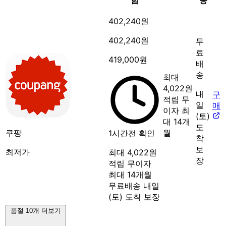
402,240원
402,240원
무
료
419,000원
배
송
최대
4,022원
내
구
적립
무
일
매
이자 최
(토)
대 14개
도
쿠팡
월
1시간전 확인
착
보
최저가
최대 4,022원
장
적립
무이자
최대 14개월
무료배송
내일
(토) 도착 보장
품절 10개 더보기