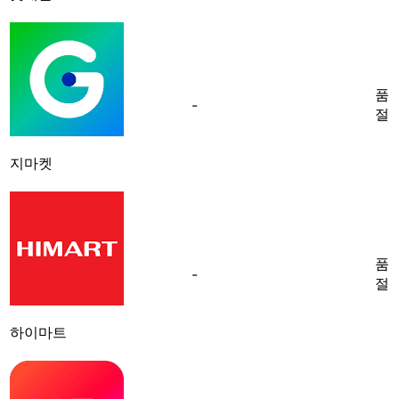
품
-
절
지마켓
품
-
절
하이마트