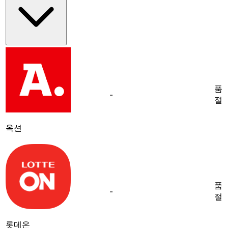
품
-
절
옥션
품
-
절
롯데온