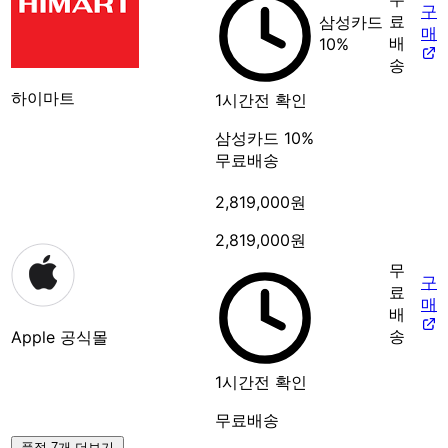
구
료
삼성카드
매
배
10%
송
하이마트
1시간전 확인
삼성카드 10%
무료배송
2,819,000원
2,819,000원
무
구
료
매
배
송
Apple 공식몰
1시간전 확인
무료배송
품절 7개 더보기