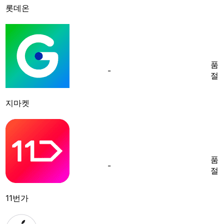
롯데온
품
-
절
지마켓
품
-
절
11번가