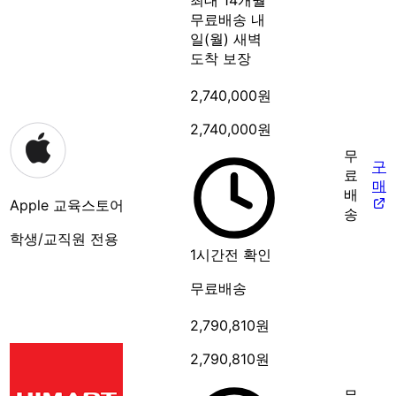
무료배송
내
일(월) 새벽
도착 보장
2,740,000원
2,740,000원
무
구
료
매
배
Apple 교육스토어
송
학생/교직원 전용
1시간전 확인
무료배송
2,790,810원
2,790,810원
무