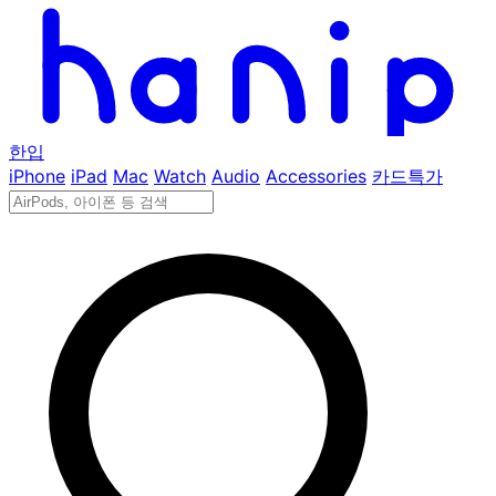
한입
iPhone
iPad
Mac
Watch
Audio
Accessories
카드특가