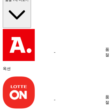
품
-
절
옥션
품
-
절