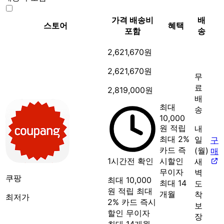
가격
배송비
배
스토어
혜택
포함
송
2,621,670원
2,621,670원
무
료
2,819,000원
배
최대
송
10,000
원 적립
내
최대 2%
일
구
카드 즉
(월)
매
1시간전 확인
시할인
새
무이자
벽
쿠팡
최대 10,000
최대 14
도
원 적립
최대
개월
착
최저가
2% 카드 즉시
보
할인
무이자
장
최대 14개월