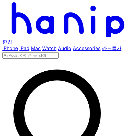
한입
iPhone
iPad
Mac
Watch
Audio
Accessories
카드특가