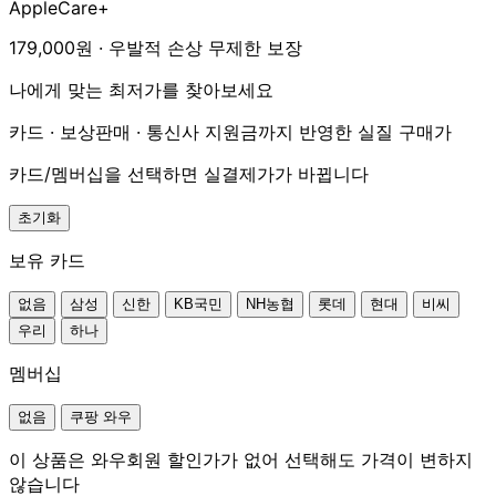
AppleCare+
179,000원 · 우발적 손상 무제한 보장
나에게 맞는 최저가를 찾아보세요
카드 · 보상판매 · 통신사 지원금까지 반영한 실질 구매가
카드/멤버십을 선택하면 실결제가가 바뀝니다
초기화
보유 카드
없음
삼성
신한
KB국민
NH농협
롯데
현대
비씨
우리
하나
멤버십
없음
쿠팡 와우
이 상품은 와우회원 할인가가 없어 선택해도 가격이 변하지
않습니다