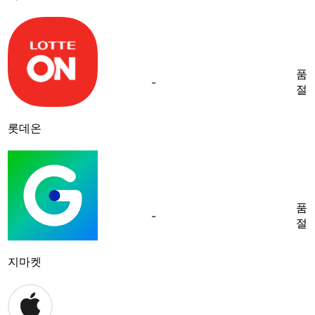
품
-
절
롯데온
품
-
절
지마켓