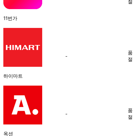
절
11번가
품
-
절
하이마트
품
-
절
옥션