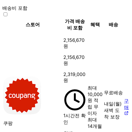
배송비 포함
가격
배송
스토어
혜택
배송
비 포함
2,156,670
원
2,156,670
원
2,319,000
원
최대
무료배송
10,000
원 적
구
내일(월)
립
무
매
새벽 도
이자
1시간전 확
착 보장
최대
인
쿠팡
14개월